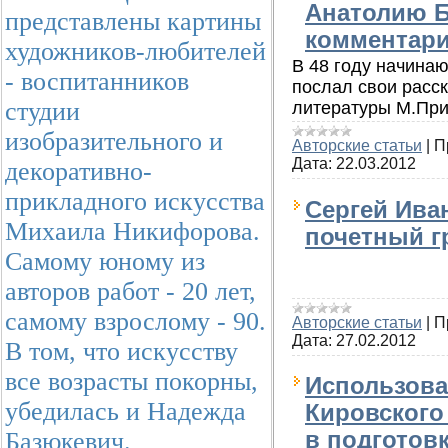
Анатолию Б
представлены картины
комментар
художников-любителей
В 48 году начина
- воспитанников
послал свои расск
студии
литературы М.Приш
изобразительного и
Авторские статьи
|
П
Дата:
22.03.2012
декоративно-
прикладного искусства
Сергей Ива
Михаила Никифорова.
почетный г
Самому юному из
авторов работ - 20 лет,
самому взрослому - 90.
Авторские статьи
|
П
Дата:
27.02.2012
В том, что искусству
все возрасты покорны,
Использова
убедилась и Надежда
Кировского
Базюкевич.
в подготов