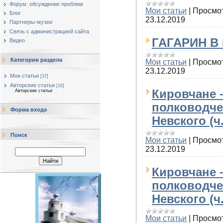
Форум: обсуждение проблем
Мои статьи
|
Просмо
Блог
23.12.2019
Партнеры-музеи
Cвязь с администрацией сайта
ГАГАРИН В
Видео
Категории раздела
Мои статьи
|
Просмо
23.12.2019
Мои статьи
[37]
Авторские статьи
[16]
Кировчане 
Авторские статьи
полководче
Форма входа
Невского (ч.
Поиск
Мои статьи
|
Просмо
23.12.2019
Кировчане 
полководче
Невского (ч.
Мои статьи
|
Просмо