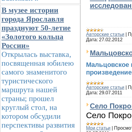
исследован
В музее истории
города Ярославля
празднуют 50-летие
Авторские статьи
|
П
«Золотого кольца
Дата:
27.02.2012
России»
Мальцовско
Открылась выставка,
посвященная юбилею
Мальцовское 
самого знаменитого
произведение
туристического
Авторские статьи
|
П
маршрута нашей
Дата:
29.07.2011
страны; прошел
Село Покро
круглый стол, на
Село Покро
котором обсудили
перспективы развития
Мои статьи
|
Просмо