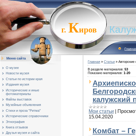
К
Калуж
г.
иров
Главна
Меню сайта
Главная
»
Статьи
» Авторские 
О музее
В разделе материалов
:
53
Показано материалов
:
1-20
Новости музея
Статьи по истории края
Архиеписко
Издания музея
Белгородск
Исторические и иные
фотоматериалы
калужский 
Файлы выставок
Музейные объявления
Стихи и проза "Ритма"
Мои статьи
|
Просмо
Исторические справочники
15.04.2020
Этнография
Книга отзывов
Комбат – Г
Друзья музея и сайта