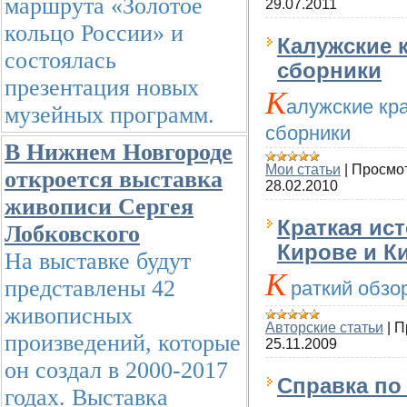
маршрута «Золотое
29.07.2011
кольцо России» и
Калужские 
состоялась
сборники
презентация новых
К
алужские кр
музейных программ.
сборники
В Нижнем Новгороде
Мои статьи
|
Просмо
откроется выставка
28.02.2010
живописи Сергея
Краткая ист
Лобковского
Кирове и К
На выставке будут
К
представлены 42
раткий обзо
живописных
Авторские статьи
|
П
произведений, которые
25.11.2009
он создал в 2000-2017
Справка по
годах. Выставка