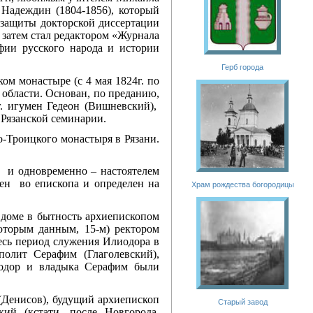
адеждин (1804-1856), который
 защиты докторской диссертации
 затем стал редактором «Журнала
фии русского народа и истории
Герб города
ом монастыре (с 4 мая 1824г. по
 области. Основан, по преданию,
. игумен Гедеон (Вишневский),
 Рязанской семинарии.
о-Троицкого монастыря в Рязани.
и и одновременно – настоятелем
жен во епископа и определен на
Храм рождества богородицы
 доме в бытность архиепископом
торым данным, 15-м) ректором
весь период служения Илиодора в
полит Серафим (Глаголевский),
иодор и владыка Серафим были
Денисов), будущий архиепископ
Старый завод
кий (кстати, после Новгорода