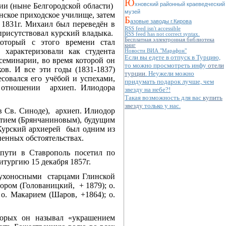
Ю
хновский районный краеведческий
нии (ныне Белгородской области)
музей
нское приходское училище, затем
Б
азовые заводы г.Кирова
 1831г. Михаил был переведён в
RSS feed isn't accessible
 присутствовал курский владыка.
RSS feed has not correct syntax.
Бесплатная эллектронная библиотека
оторый с этого времени стал
книг
 характеризовали как студента
Новости ВИА "Марафон"
Если вы едете в отпуск в Турцию,
 семинарии, во время которой он
то можно просмотреть инфу
отели
ов. И все эти годы (1831-1837)
турции
. Неужели можно
совался его учёбой и успехами,
придумать подарок лучше, чем
е отношении архиеп. Илиодора
звезду на небе?!
Такая возможность для вас
купить
звезду
только у нас.
 в Св. Синоде), архиеп. Илиодор
атием (Брянчаниновым), будущим
Курский архиерей был одним из
енных обстоятельствах.
 пути в Ставрополь посетил по
тургию 15 декабря 1857г.
духоносными старцами Глинской
дором (Голованицкий, + 1879); о.
о. Макарием (Шаров, +1864); о.
торых он называл «украшением