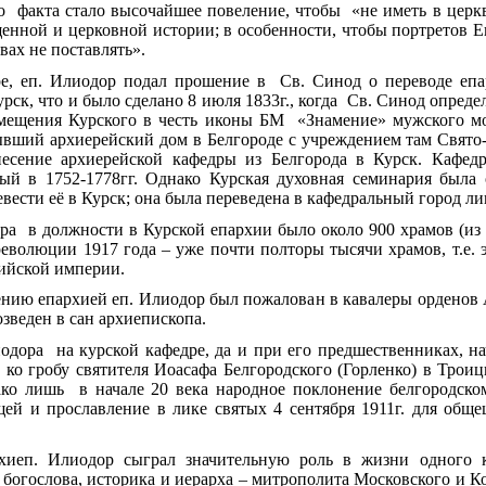
о факта стало высочайшее повеление, чтобы «не иметь в церк
щенной и церковной истории; в особенности, чтобы портретов 
вах не поставлять».
е, еп. Илиодор
подал прошение в Св. Синод о переводе епа
урск, что и было сделано 8 июля 1833г., когда Св. Синод опред
ещения Курского в честь иконы БМ «Знамение» мужского мо
ывший архиерейский дом в Белгороде с учреждением там Свято
несение архиерейской кафедры из Белгорода в Курск. Кафед
ый в 1752-1778гг. Однако Курская духовная семинария была о
ести её в Курск; она была переведена в кафедральный город ли
ра в должности в Курской епархии было около 900 храмов (из 
 революции 1917 года – уже почти полторы тысячи храмов, т.е.
сийской империи.
нию епархией еп. Илиодор был пожалован в кавалеры орденов А
озведен в сан архиепископа.
дора на курской кафедре, да и при его предшественниках, на
ко гробу святителя Иоасафа Белгородского (Горленко) в Трои
ако лишь в начале 20 века народное поклонение белгородско
ей и прославление в лике святых 4 сентября 1911г. для обще
рхиеп. Илиодор сыграл значительную роль в жизни одного 
о богослова, историка и иерарха – митрополита Московского и К