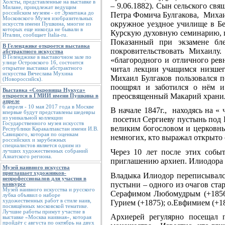
Холсты, представленные на выставке в
– 9.06.1882). Сын сельского св
Милане, приндлежат ведущим
российским музеям - от Эрмитажа до
Петра Фомича Булгакова, Михаил
Московского Музея изобразительных
окружное уездное училище в Бе
искусств имени Пушкина, многие из
которых еще никогда не бывали в
Курскую духовную семинарию, гд
Италии, сообщает Italia-ru.
Показанный при экзамене бл
В Геленджике откроется выставка
покровительствовать Михаилу.
абстрактного искусства
В Геленджике в выставочном зале по
«благородного и отличного ревн
улице Островского 16, состоится
читал лекции учащимся низшего
открытие выставки абстрактного
искусства Вячеслава Мухина
Михаил Булгаков пользовался п
(Новороссийск).
поощрял и заботился о нём и
Выставка «Сокровища Нукуса»
преосвященный Макарий хранил
откроется в ГМИИ имени Пушкина в
апреле
6 апреля - 10 мая 2017 года в Москве
В начале 1847г., находясь на «
впервые будут представлены шедевры
из уникальной коллекции
посетил Сергиеву пустынь под 
Государственного музея искусств
великим богословом и церковн
Республики Каракалпакстан имени И.В.
Савицкого, которая по оценкам
немногих, кто выражал открыто 
российских и зарубежных
специалистов является одним из
Через 10 лет после этих собы
лучших художественных собраний
Азиатского региона.
приглашению архиеп. Илиодора К
Музей наивного искусства
приглашает художников-
Владыка Илиодор переписывалс
непрофессионалов для участия в
пустыни – одного из очагов стар
конкурсе
Музей наивного искусства и русского
Серафимом Любомудрым (+1856);
лубка объявил о наборе
художественных работ в стиле наив,
Гурием (+1875); о.Евфимием (+18
посвящённых московской тематике.
Лучшие работы примут участие в
Архиерей регулярно посещал 
выставке «Москва наивная», которая
пройдёт с августа по октябрь на двух