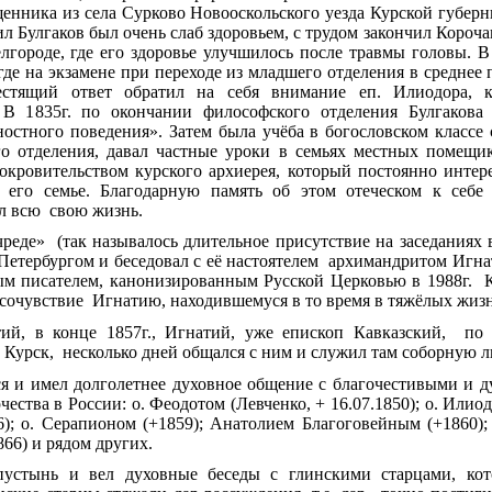
ященника из села Сурково Новооскольского уезда Курской губер
 Булгаков был очень слаб здоровьем, с трудом закончил Короча
лгороде, где его здоровье улучшилось после травмы головы. В
е на экзамене при переходе из младшего отделения в среднее
естящий ответ обратил на себя внимание еп. Илиодора, к
 В 1835г. по окончании философского отделения Булгакова
остного поведения». Затем была учёба в богословском классе
 отделения, давал частные уроки в семьях местных помещик
окровительством курского архиерея, который постоянно интере
 его семье. Благодарную память об этом отеческом к себ
 всю свою жизнь.
 чреде» (так называлось длительное присутствие на заседаниях
Петербургом и беседовал с её настоятелем архимандритом Игн
ым писателем, канонизированным Русской Церковью в 1988г. 
сочувствие Игнатию, находившемуся в то время в тяжёлых жизн
тий, в конце 1857г., Игнатий, уже епископ Кавказский, по
урск, несколько дней общался с ним и служил там соборную ли
я и имел долголетнее духовное общение с благочестивыми и 
чества в России: о. Феодотом (Левченко, + 16.07.1850); о. Илио
 о. Серапионом (+1859); Анатолием Благоговейным (+1860); 
66) и рядом других.
пустынь и вел духовные беседы с глинскими старцами, ко