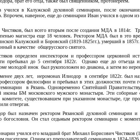
одора, брат его отца, также был священником, протоиереем.
в учился в Калужской духовной семинарии, после окончани
 Впрочем, наверное, еще до семинарии Иван учился в одном из
 Чистяков, был всего вторым после создания МДА в 1814г. Тр
пенью магистра еще 18 человек. Ректором МДА был в это вре
пископ Калужский и Боровский (1819-1825гг.), умерший в 1857г.
нный в качестве общерусского святого.
стяков определен инспектором и профессором церковной ис
сти пребывал до 5 сентября 1822г. Однако еще до отъезда 
оме молодой инок был рукоположен во диакона, а затем во иерея
менее двух лет, иеромонах Илиодор в сентябре 1822г. был н
рофессором философии и пребывал в этих должностях почти год
 семинарии в Рязань. Одновременно Святейший Правительст
 иконы БМ московского мужского монастыря. Эти соборные с
 комитете, существовавшем при указанном монастыре, где пр
 или отвергая.
одор был назначен ректором Рязанской духовной семинарии 
о богословия. Он стал седьмым ректором семинарии с момента
инарии учился его младший брат Михаил Борисович Чистяков (1
м писателем. Одним из преподавателей семинарии в 1824-1826