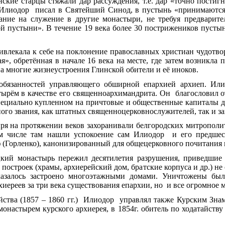
нские старцы стяжали дар рассуждения, т.е. дар «точно пости
 Илиодор писал в Святейший Синод, в пустынь «принимаются
ание на служение в другие монастыри, не требуя предварител
ой пустыни». В течение 19 века более 30 пострижеников пуст
ивлекала к себе на поклонение православных христиан чудотв
, обретённая в начале 16 века на месте, где затем возникла
 многие жизнеустроения Глинской обители и её иноков.
обязанностей управляющего обширной епархией архиеп. Илио
рём в качестве его священноархимандрита. Он благословил 
специально купленном на причтовые и общественные капиталы д
ого звания, как штатных священноцерковнослужителей, так и з
я на протяжении веков захоранивали белгородских митрополито
том числе там нашли успокоение сам Илиодор и его предшес
 (Горленко), канонизированный для общецерковного почитания в 
цкий монастырь пережил десятилетия разрушения, приведшие
 построек (храмы, архиерейский дом, братские корпуса и др.) не 
казалось застроено многоэтажными домами. Уничтожены были
иереев за три века существования епархии, но и все огромное 
йства (1857 – 1860 гг.) Илиодор управлял также Курским Зн
монастырем курского архиерея, в 1854г. обитель по ходатайств