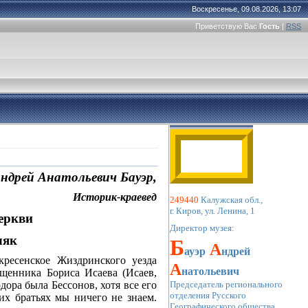
Воскресенье, 09.08.2026, 13:07
Приветствую Вас
Гость
|
RSS
ндрей Анатольевич Бауэр,
-краевед
249440
 Калужская обл., 
г. Киров, ул. Ленина, 1 
ркви
Директор музея:
ляк
Б
 А
ауэр
ндрей
кресенское Жиздринского уезда
А
натольевич
ященника Бориса Исаева (Исаев,
Председатель регионального
дора была Бессонов, хотя все его
отделения Русского 
их братьях мы ничего не знаем.
Географического общества