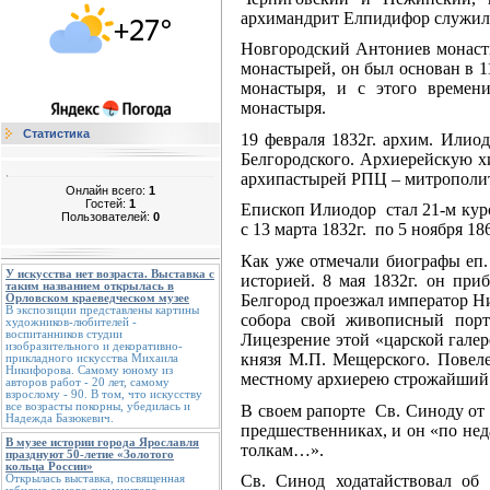
архимандрит Елпидифор служил 
Новгородский Антониев монасты
монастырей, он был основан в 1
монастыря, и с этого времени
монастыря.
Статистика
19 февраля 1832г. архим. Илио
Белгородского. Архиерейскую х
архипастырей РПЦ – митрополи
Онлайн всего:
1
Гостей:
1
Епископ Илиодор стал 21-м курс
Пользователей:
0
с 13 марта 1832г. по 5 ноября 186
Как уже отмечали биографы еп.
У искусства нет возраста. Выставка с
историей. 8 мая 1832г. он при
таким названием открылась в
Белгород проезжал император Н
Орловском краеведческом музее
В экспозиции представлены картины
собора свой живописный порт
художников-любителей -
воспитанников студии
Лицезрение этой «царской галер
изобразительного и декоративно-
князя М.П. Мещерского. Повеле
прикладного искусства Михаила
Никифорова. Самому юному из
местному архиерею строжайший в
авторов работ - 20 лет, самому
взрослому - 90. В том, что искусству
все возрасты покорны, убедилась и
В своем рапорте Св. Синоду от 
Надежда Базюкевич.
предшественниках, и он «по нед
В музее истории города Ярославля
толкам…».
празднуют 50-летие «Золотого
кольца России»
Св. Синод ходатайствовал об
Открылась выставка, посвященная