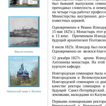
был бывший выпускник семина
преподавал словесность и неме
он четыре года работал професс
Министерства внутренних дел»
поместных церквей.
Одновременно в Рязани Илиодор 
15 мая 1825г.). Монастырь этот
в 13 веке. Преемником Илиодо
будущий архиепископ Полтавский
6 июля 1825г. Илиодор был посв
Одновременно он являлся благо
Вид на плотину
12 декабря 1827г. архим. Илио
Антониева монастыря. На этой 
курскую кафедру.
Новгородская семинария была о
Новгородским и Великолукски
Новгородской семинарии со дня 
качестве ректора семинарии и
будущий Санкт-Петербургский
Никольский храм п. Жилино
земляками, выходцами из Калужс
Первыми помощниками ректора 
Черниговский и Нежинский, и