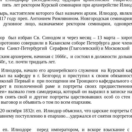
пять лет ректором Курской семинарии при архиерействе Илиод
рь, настоятелем которого был назначен архим. Илиодор, являл
117 году преп. Антонием Римлянином. Новгородская семинария с
 духовное лицо, назначаемое ректором семинарии, одновре
дор был избран Св. Синодом и через месяц – 13 марта – хиро
иротонию совершили в Казанском соборе Петербурга двое чле
ты Санкт-Петербургий Серафим (Глаголевский) и Московский 
ким архиереем, начиная с 1666г., и состоял в должности дольш
0г., т.е. почти тридцать лет.
 Илиодора, начало его архиерейского служения на Курской к
был на кафедру в г. Белгород и приступил к своим обязаннос
иколай Первый и при посещении им Троицкого кафедрального с
рет в позолоченной раме и портреты своих предшественник
еи» вызвало гнев самодержца, который он выразил в записке н
в снять свой и другие портреты царствовавших особ со стен 
ыговор и объявить о том по всем епархиям.
20 октября 1832г. еп. Илиодор объяснил, что царские портреты
авнему поступлению в епархию…удержался от снятия портретов
 еп. Илиодоре перед императором, и вскоре взыскание с к