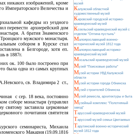
вах никаких изображений, кроме
музей
К
Его Императорского Величества и
алужский областной
художественный музей
К
ировский городской историко-
рхиальной кафедры из уездного
краеведческий музей
елил перевести архиерейский дом
К
озельский краеведческий музей с
настыря. А братия Знаменского
отделом "Оптина пустынь"
М
-Троицкого мужского монастыря.
алоярославецкий военно-
ральным собором в Курске стал
исторический музей 1812 года
М
ставлена в Белгороде, хотя еп.
алоярославецкий историко-
шь в 1887г.
краеведческий музей
М
осальский краеведческий музей
них ок. 100 было построено при
М
узей "Поисковые работы"
 это была одна из самых крупных
М
узей истории УВД Калужской
области
М
.Невского, св. Владимира 2 ст.,
узей истории города Обнинска
М
узей строителей Обнинска
М
чиная с сер. 18 века, постоянно
узей ремесла, архитектуры и быта
М
цком соборе монастыря (управлял
узейный комплекс "Полотняный
му святому заставила церковные
завод"
Т
церковного почитания святителя
арусский краеведческий музей
Т
арусский музей семьи Цветаевых
Т
курского семинариста, Михаила
арутинский военно-исторический
музей 1812 года
оломенского Макария (19.09.1816