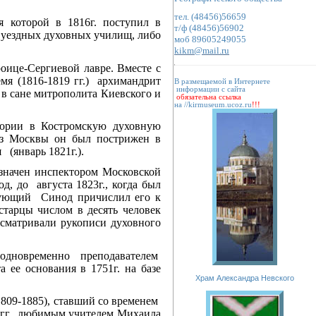
тел.
(48456)56659
я которой в 1816г. поступил в
т/ф
(48456)56902
 уездных духовных училищ, либо
моб
89605249055
kikm@mail.ru
оице-Сергиевой лавре. Вместе с
мя (1816-1819 гг.) архимандрит
В размещаемой в Интернете
информации с сайта
 в сане митрополита Киевского и
обязательна ссылка
на
//kirmuseum.ucoz.ru
!!!
тории в Костромскую духовную
из Москвы он был пострижен в
 (январь 1821г.).
азначен инспектором Московской
, до августа 1823г., когда был
вующий Синод причислил его к
тарцы числом в десять человек
осматривали рукописи духовного
и одновременно преподавателем
 ее основания в 1751г. на базе
Храм Александра Невского
809-1885), ставший со временем
 гг., любимым учителем Михаила