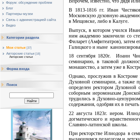
Впрочем, известно, что дядя Или
Форум: обсуждение проблем
Блог
В 1813-1816 гг. Иван Чистяко
Партнеры-музеи
Московскую духовную академию.
Cвязь с администрацией сайта
в Мещовске, либо в Калуге.
Видео
Выпуск, в котором учился Иван
ним академию закончили со сте
Категории раздела
Филарет (Амфитеатров), затем е
Галицкого и ныне канонизирова
Мои статьи
[37]
Авторские статьи
[16]
18 сентября 1820г. Иоанн Чи
Авторские статьи
семинарию, в таковой должно
монашество, а затем уже в Костр
Форма входа
Однако, прослужив в Костроме 
Духовной семинарии, а также п
Поиск
определен ректором Духовной
соборным иеромонахам Донской
трудились в Духовно-цензурном
содержания, одобряя их в печать
22 августа 1823г. иером. Или
догматического и нравственног
Славяно-латинской школы.
При ректорстве Илиодора в сем
выдающимся педагогом и детски