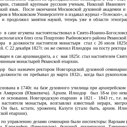
рии, ставший крупным русским ученым, Николай Иванович Н
цкий язык. После окончания Московской духовной академии и
ором в Московском Университете и издавал журнал «Телескоп», а
 и продолжил занятия наукой, теперь уже в области этногра
в сане игумена настоятельствовал в Свято-Иоанно-Богословск
 располагался близ села Пощупово Рыбновского района Рязанской
ра в должности настоятеля монастыря стал с 26 июля 1825г
. С 22 декабря 1827г. он же сменил Илиодора на посту ректора
ящен в сан архимандрита, а с мая 1825г. стал настоятелем Свят
чинным монастырей Рязанской епархии.
дор был назначен ректором Новгородской духовной семинари
должности он пребывал до марта 1832г., когда был рукополо
снована в 1740г. на базе духовного училища при архиерейском
м Амвросия (Юшкевича). Архим. Илиодор был 18-м (по неко
ее основания. Новгородскую епархию в 1821 - 1843 гг., т.е. 
 настоятеля монастыря, возглавлял известный иерарх, митро
. Он был, кстати, уроженец Калуги (стало быть, архим. Ил
кой епархии).
по управлению делами семинарии были инспекторы: Варлаам (
 Елпидифор (Бенедиктов), будущий архиепископ Тавричес