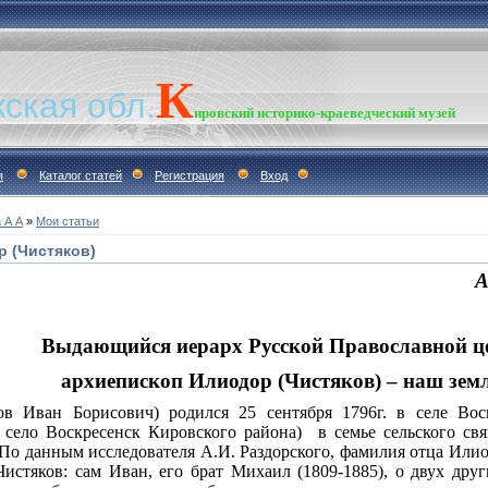
К
ская обл.
ировский
историко-краеведческий
музей
я
Каталог статей
Регистрация
Вход
 А А
»
Мои статьи
 (Чистяков)
А
Историк
ающийся иерарх Русской Православной це
хиепископ Илиодор (Чистяков) – наш зем
ов Иван Борисович) родился 25 сентября 1796г. в селе Вос
село Воскресенск Кировского района) в семье сельского св
. По данным исследователя А.И. Раздорского, фамилия отца Илио
стяков: сам Иван, его брат Михаил (1809-1885), о двух друг