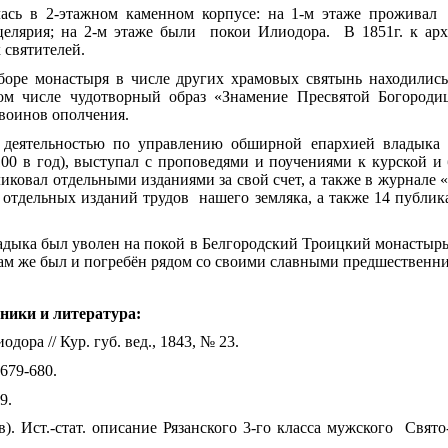
ась в 2-этажном каменном корпусе: на 1-м этаже проживал 
целярия; на 2-м этаже были покои Илиодора. В 1851г. к арх
 святителей.
боре монастыря в числе других храмовых святынь находились
ом числе чудотворный образ «Знамение Пресвятой Богороди
 воинов ополчения.
 деятельностью по управлению обширной епархией владыка
00 в год), выступал с проповедями и поучениями к курской и
ковал отдельными изданиями за свой счет, а также в журнале
отдельных изданий трудов нашего земляка, а также 14 публи
адыка был уволен на покой в Белгородский Троицкий монастырь,
 там же был и погребён рядом со своими славными предшественн
ники и литература:
дора // Кур. губ. вед., 1843, № 23.
 679-680.
9.
. Ист.-стат. описание Рязанского 3-го класса мужского Свято