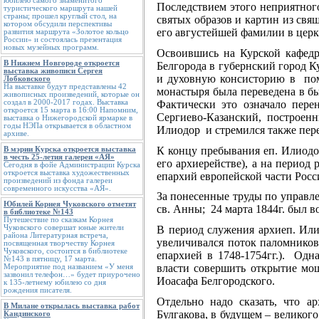
юбилею самого знаменитого
Последствием этого неприятног
туристического маршрута нашей
страны; прошел круглый стол, на
святых образов и картин из свя
котором обсудили перспективы
его августейшей фамилии в церк
развития маршрута «Золотое кольцо
России» и состоялась презентация
новых музейных программ.
Освоившись на Курской кафедр
В Нижнем Новгороде откроется
Белгорода в губернский город К
выставка живописи Сергея
и духовную консисторию в пом
Лобковского
На выставке будут представлены 42
монастыря была переведена в б
живописных произведений, которые он
создал в 2000-2017 годах. Выставка
Фактически это означало пере
откроется 15 марта в 16:00 Напомним,
Сергиево-Казанский, построенн
выставка о Нижегородской ярмарке в
годы НЭПа открывается в областном
Илиодор и стремился также перев
архиве.
К концу пребывания еп. Илиодо
В мэрии Курска откроется выставка
в честь 25-летия галереи «АЯ»
его архиерействе), а на период
Сегодня в фойе Администрации Курска
откроется выставка художественных
епархий европейской части Рос
произведений из фонда галереи
современного искусства «АЯ».
За понесенные труды по управле
Юбилей Корнея Чуковского отметят
св. Анны; 24 марта 1844г. был в
в библиотеке №143
Путешествие по сказкам Корнея
Чуковского совершат юные жители
В период служения архиеп. Илио
района Литературная встреча,
увеличивался поток паломников 
посвященная творчеству Корнея
Чуковского, состоится в библиотеке
епархией в 1748-1754гг.). Одн
№143 в пятницу, 17 марта.
власти совершить открытие мощ
Мероприятие под названием «У меня
зазвонил телефон…» будет приурочено
Иоасафа Белгородского.
к 135-летнему юбилею со дня
рождения писателя.
Отдельно надо сказать, что а
В Милане открылась выставка работ
Булгакова, в будущем – великог
Кандинского