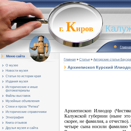
К
Калуж
г.
иров
Главна
Меню сайта
Главная
»
Статьи
»
Авторские статьи Бауэра
О музее
Архиепископ Курский Илиодор
Новости музея
Статьи по истории края
Издания музея
Исторические и иные
фотоматериалы
Выд
Файлы выставок
ар
Музейные объявления
Стихи и проза "Ритма"
Архиепископ
Илиодор (Чистяк
Исторические справочники
Калужской губернии (ныне это 
Этнография
скорее, не фамилия, а отчество)
Книга отзывов
четыре сына носили фамилию Чи
Друзья музея и сайта