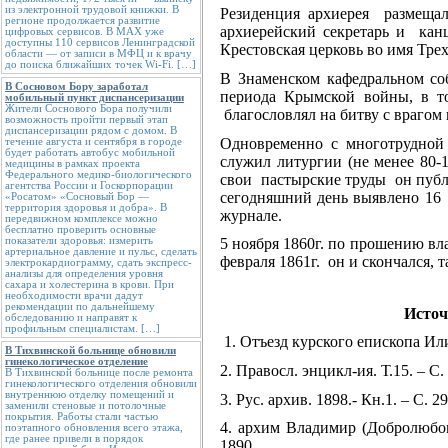
из электронной трудовой книжки. В
Резиденция архиерея размещал
регионе продолжается развитие
архиерейский секретарь и кан
цифровых сервисов. В МАХ уже
доступны 110 сервисов Ленинградской
Крестовская церковь во имя Трех
области — от записи в МФЦ и к врачу
до поиска ближайших точек Wi-Fi. […]
В Знаменском кафедральном со
В Сосновом Бору заработал
периода Крымской войны, в т
мобильный пункт диспансеризации
Жители Соснового Бора получили
благословлял на битву с врагом
возможность пройти первый этап
диспансеризации рядом с домом. В
Одновременно с многотрудной
течение августа и сентября в городе
будет работать автобус мобильной
служил литургии (не менее 80-1
медицины в рамках проекта
Федерального медико-биологического
свои пастырские труды он публи
агентства России и Госкорпорации
сегодняшний день выявлено 16 
«Росатом» «Сосновый Бор —
территория здоровья и добра». В
журнале.
передвижном комплексе можно
бесплатно проверить основные
показатели здоровья: измерить
5 ноября 1860г. по прошению вл
артериальное давление и пульс, сделать
февраля 1861г. он и скончался,
электрокардиограмму, сдать экспресс-
анализы для определения уровня
сахара и холестерина в крови. При
необходимости врачи дадут
рекомендации по дальнейшему
Источ
обследованию и направят к
профильным специалистам. […]
1. Отъезд курского епископа Илио
В Тихвинской больнице обновили
гинекологическое отделение
2. Правосл. энцикл-ия. Т.15. – С.
В Тихвинской больнице после ремонта
гинекологического отделения обновили
внутреннюю отделку помещений и
3. Рус. архив. 1898.- Кн.1. – С. 29
заменили стеновые и потолочные
покрытия. Работы стали частью
4. архим Владимир (Добролюбов)
поэтапного обновления всего этажа,
где ранее привели в порядок
1890.