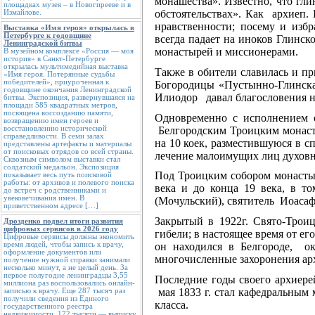
монашества». Известно, что гли
площадках музея – в Новогирееве и в
обстоятельствах». Как архиеп.
Измайлове.
нравственности; посему и избр
Выставка «Имя героя» открылась в
Петербурге к годовщине
всегда падает на иноков Глинск
Ленинградской битвы
монастырей и миссионерами.
В музейном комплексе «Россия — моя
история» в Санкт-Петербурге
открылась мультимедийная выставка
Также в обители славилась и пр
«Имя героя. Потерянные судьбы
победителей», приуроченная к
Богородицы «Пустынно-Глинская»
годовщине окончания Ленинградской
Илиодор давал благословения на
битвы. Экспозиция, развернувшаяся на
площади 585 квадратных метров,
посвящена воссозданию памяти,
Одновременно с исполнением 
возвращению имен героев и
Белгородским Троицким монасты
восстановлению исторической
справедливости. В семи залах
на 10 коек, разместившуюся в 
представлены артефакты и материалы
от поисковых отрядов со всей страны.
лечение малоимущих лиц духовн
Сквозным символом выставки стал
солдатский медальон. Экспозиция
Под Троицким собором монастыр
показывает весь путь поисковой
работы: от архивов и полевого поиска
века и до конца 19 века, в 
до встреч с родственниками и
увековечивания имен. В
(Мочульский), святитель Иоасаф
приветственном адресе […]
Закрытый в 1922г. Свято-Трои
Дрозденко подвел итоги развития
цифровых сервисов в 2026 году
гибели; в настоящее время от его
Цифровые сервисы должны экономить
он находился в Белгороде, о
время людей, чтобы запись к врачу,
оформление документов или
многочисленные захоронения арх
получение нужной справки занимали
несколько минут, а не целый день. За
первое полугодие ленинградцы 3,55
Последние годы своего архиере
миллиона раз воспользовались онлайн-
мая 1833 г. стал кафедральным 
записью к врачу. Еще 287 тысяч раз
получили сведения из Единого
класса.
государственного реестра
недвижимости, 172 тысячи — выписку