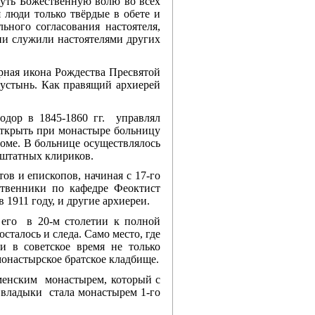
гнуть Божественную волю во всех
 люди только твёрдые в обете и
ьного согласования настоятеля,
ыни служили настоятелями других
орная икона Рождества Пресвятой
 пустынь. Как правящий архиерей
дор в 1845-1860 гг. управлял
открыть при монастыре больницу
оме. В больнице осуществлялось
аштатных клириков.
в и епископов, начиная с 17-го
твенники по кафедре Феоктист
1911 году, и другие архиереи.
 его в 20-м столетии к полной
осталось и следа. Само место, где
 в советское время не только
монастырское братское кладбище.
аменским монастырем, который с
у владыки стала монастырем 1-го