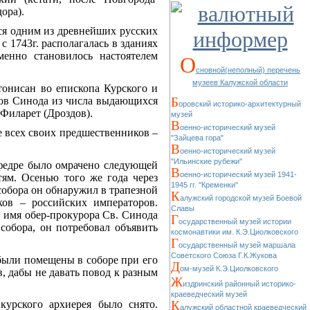
ора).
ся одним из древнейших русских
 1743г. располагалась в зданиях
менно становилось настоятелем
О
сновной(неполный) перечень
музеев Калужской области
тонисан во епископа Курского и
нов Синода из числа выдающихся
Б
оровский историко-архитектурный
Филарет (Дроздов).
музей
В
оенно-исторический музей
е всех своих предшественников –
"Зайцева гора"
В
оенно-исторический музей
"Ильинские рубежи"
афедре было омрачено следующей
В
оенно-исторический музей 1941-
тям. Осенью того же года через
1945 гг. "Кременки"
обора он обнаружил в трапезной
К
алужский городской музей Боевой
ов – российских императоров.
Славы
а имя обер-прокурора Св. Синода
Г
осударственный музей истории
собора, он потребовал объявить
космонавтики им. К.Э.Циолковского
Г
осударственный музей маршала
Советского Союза Г.К.Жукова
 были помещены в соборе при его
Д
ом-музей К.Э.Циолковского
, дабы не давать повод к разным
Ж
издринский районный историко-
краеведческий музей
К
урского архиерея было снято.
алужский областной краеведческий