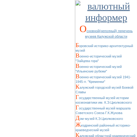
О
сновной(неполный) перечень
музеев Калужской области
Б
оровский историко-архитектурный
музей
В
оенно-исторический музей
"Зайцева гора"
В
оенно-исторический музей
"Ильинские рубежи"
В
оенно-исторический музей 1941-
1945 гг. "Кременки"
К
алужский городской музей Боевой
Славы
Г
осударственный музей истории
космонавтики им. К.Э.Циолковского
Г
осударственный музей маршала
Советского Союза Г.К.Жукова
Д
ом-музей К.Э.Циолковского
Ж
издринский районный историко-
краеведческий музей
К
алужский областной краеведческий