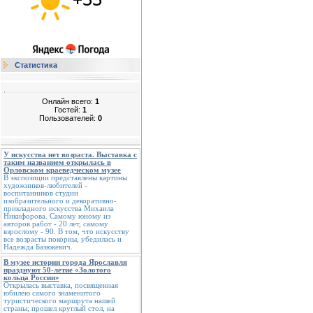
Статистика
Онлайн всего:
1
Гостей:
1
Пользователей:
0
У искусства нет возраста. Выставка с
таким названием открылась в
Орловском краеведческом музее
В экспозиции представлены картины
художников-любителей -
воспитанников студии
изобразительного и декоративно-
прикладного искусства Михаила
Никифорова. Самому юному из
авторов работ - 20 лет, самому
взрослому - 90. В том, что искусству
все возрасты покорны, убедилась и
Надежда Базюкевич.
В музее истории города Ярославля
празднуют 50-летие «Золотого
кольца России»
Открылась выставка, посвященная
юбилею самого знаменитого
туристического маршрута нашей
страны; прошел круглый стол, на