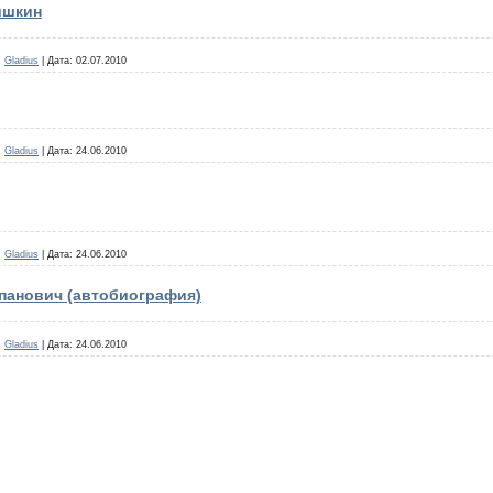
ишкин
:
Gladius
|
Дата:
02.07.2010
:
Gladius
|
Дата:
24.06.2010
:
Gladius
|
Дата:
24.06.2010
панович (автобиография)
:
Gladius
|
Дата:
24.06.2010