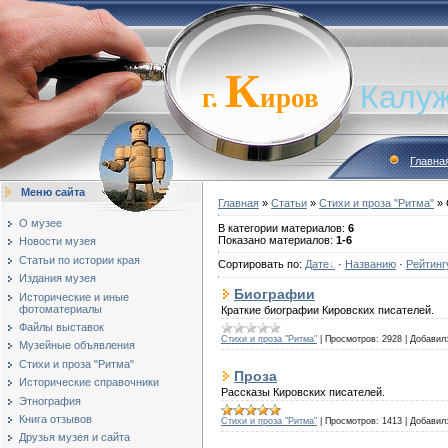
К
Калуж
г.
иров
Главна
Меню сайта
Главная
»
Статьи
»
Стихи и проза "Ритма"
» 
О музее
В категории материалов
:
6
Показано материалов
:
1-6
Новости музея
Статьи по истории края
Сортировать по
:
Дате
·
Названию
·
Рейтинг
Издания музея
Биографии
Исторические и иные
фотоматериалы
Краткие биографии Кировских писателей.
Файлы выставок
Стихи и проза "Ритма"
|
Просмотров:
2928
|
Добавил
Музейные объявления
Стихи и проза "Ритма"
Проза
Исторические справочники
Рассказы Кировских писателей.
Этнография
Книга отзывов
Стихи и проза "Ритма"
|
Просмотров:
1413
|
Добавил
Друзья музея и сайта