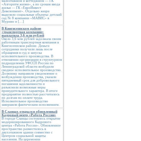
малоэтажном и коттеджном — ГК
«Алгоритм жизни», а по срокам ввода
жилья — ГК «ЕвроИнвест
Девелопмент». Отдельно жюри
выделило социальные объекты: детский
сад № 8 компании «МАВИС» в
Мурино и […]
В Кингисеппском районе
«транспортная компания»
выплатила 3,6 млн рублей
Около 3,6 млн рублей задолжала своим
работникам транспортная компания в
Кингисеппском районе. Деньги
сотрудники получили лишь после
обращения в суд и запуска
исполнительного производства. В
отношении организации в структурном
подразделении УФССП России по
Ленинградской области возбудили
сводное исполнительное производство.
Должнику направили уведомление о
возбуждении производства, указали
пятидневный срок для добровольного
погашения задолженности и
разъяснили возможные меры
принудительного характера. В итоге
предприятие полностью рассчиталось
по долгам по оплате труда.
Исполнительное производство
завершили фактическим исполнением.
В Сланцах открылся обновленный
Кадровый центр «Работа России»
В городе Сланцы состоялось открытие
модернизированного Кадрового
центра «Работа России». Обновленное
пространство разместилось в
двухэтажном здании совместно с
Центром социальной защиты
населения. На церемонии