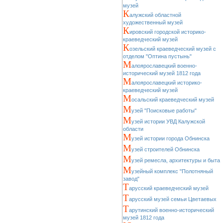
музей
К
алужский областной
художественный музей
К
ировский городской историко-
краеведческий музей
К
озельский краеведческий музей с
отделом "Оптина пустынь"
М
алоярославецкий военно-
исторический музей 1812 года
М
алоярославецкий историко-
краеведческий музей
М
осальский краеведческий музей
М
узей "Поисковые работы"
М
узей истории УВД Калужской
области
М
узей истории города Обнинска
М
узей строителей Обнинска
М
узей ремесла, архитектуры и быта
М
узейный комплекс "Полотняный
завод"
Т
арусский краеведческий музей
Т
арусский музей семьи Цветаевых
Т
арутинский военно-исторический
музей 1812 года