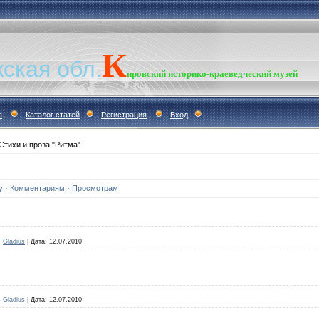
К
ская обл.
ировский
историко-краеведческий
музей
я
Каталог статей
Регистрация
Вход
Стихи и проза "Ритма"
у
·
Комментариям
·
Просмотрам
:
Gladius
|
Дата:
12.07.2010
:
Gladius
|
Дата:
12.07.2010