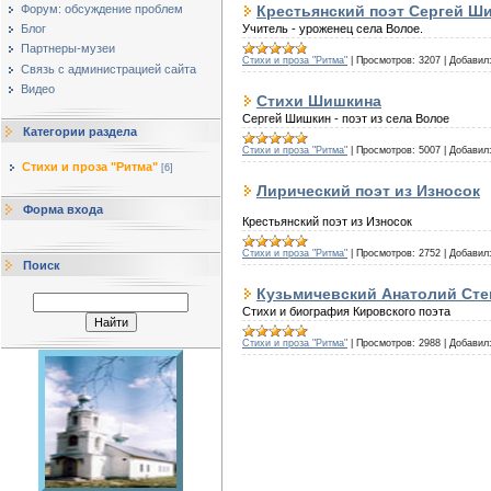
Форум: обсуждение проблем
Крестьянский поэт Сергей Ш
Учитель - уроженец села Волое.
Блог
Партнеры-музеи
Стихи и проза "Ритма"
|
Просмотров:
3207
|
Добавил
Cвязь с администрацией сайта
Видео
Стихи Шишкина
Сергей Шишкин - поэт из села Волое
Категории раздела
Стихи и проза "Ритма"
|
Просмотров:
5007
|
Добавил
Стихи и проза "Ритма"
[6]
Лирический поэт из Износок
Форма входа
Крестьянский поэт из Износок
Стихи и проза "Ритма"
|
Просмотров:
2752
|
Добавил
Поиск
Кузьмичевский Анатолий Сте
Стихи и биография Кировского поэта
Стихи и проза "Ритма"
|
Просмотров:
2988
|
Добавил