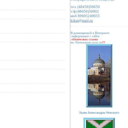
тел.
(48456)56659
т/ф
(48456)56902
моб
89605249055
kikm@mail.ru
В размещаемой в Интернете
информации с сайта
обязательна ссылка
на
//kirmuseum.ucoz.ru
!!!
Храм Александра Невского