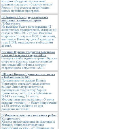
котором обсудили перспективы
развития маршрута «Золотое кольцо
России» и состоялась презентация
новых музейных программ.
В Нижнем Новгороде откроется
выставка живописи Сергея
Лобковского
На выставке будут представлены 42
живописных произведений, которые он
создал в 2000-2017 годах. Выставка
откроется 15 марта в 16:00 Напомним,
выставка о Нижегородской ярмарке в
годы НЭПа открывается в областном
архиве.
В мэрии Курска откроется выставка
в честь 25-летия галереи «АЯ»
Сегодня в фойе Администрации Курска
откроется выставка художественных
произведений из фонда галереи
современного искусства «АЯ».
Юбилей Корнея Чуковского отметят
в библиотеке №143
Путешествие по сказкам Корнея
Чуковского совершат юные жители
района Литературная встреча,
посвященная творчеству Корнея
Чуковского, состоится в библиотеке
№143 в пятницу, 17 марта.
Мероприятие под названием «У меня
зазвонил телефон…» будет приурочено
к 135-летнему юбилею со дня
рождения писателя.
В Милане открылась выставка работ
Кандинского
Холсты, представленные на выставке в
Милане, приндлежат ведущим
российским музеям - от Эрмитажа до