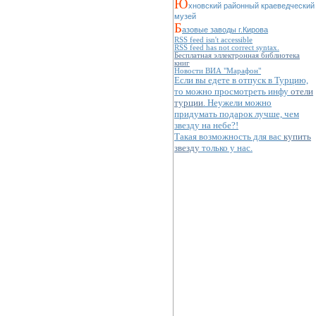
Ю
хновский районный краеведческий
музей
Б
азовые заводы г.Кирова
RSS feed isn't accessible
RSS feed has not correct syntax.
Бесплатная эллектронная библиотека
книг
Новости ВИА "Марафон"
Если вы едете в отпуск в Турцию,
то можно просмотреть инфу
отели
турции
. Неужели можно
придумать подарок лучше, чем
звезду на небе?!
Такая возможность для вас
купить
звезду
только у нас.