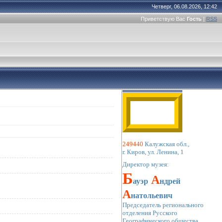
Четверг, 06.08.2026, 12:42
Приветствую Вас
Гость
|
RSS
249440
 Калужская обл., 
г. Киров, ул. Ленина, 1 
Директор музея:
Б
 А
ауэр
ндрей
А
натольевич
Председатель регионального
отделения Русского 
Географического общества