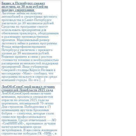
Бизнес в Петербурге сможет
получить до 30 млн рублей на
покупку спецтехники
Льготные займы на покупку
автомобилей и спецтехники местного
производства в Санкт-Петербурге
увеличили до 30 миллионов рублей.
Средства по программе смогут
использовать предприятия для
обновления транспорта, оборудования
и реализации производственных
проектов. Максимальный размер
льготного займа в рамках программы
Фонда микрофинансирования
Петербурга увеличили с прежнего
уровня до 30 миллионов рублей.
Решение принято в связи с ростом
стоимости техники и необходимостью
расширения возможностей поддержки
предприятий. Вице-губернатор
Северной столицы Кирилл Поляков в
мессенджере «Макс» сообщил, что
программа пользуется спросом среди
компаний города. По его […]
ЛенОблСоюзСтрой назвал лучших
строителей Ленобласти 2025 года
ЛенОблСоюзСтрой назвал лучшие
компании, проекты и специалистов
отрасли по итогам 2025 года на
церемонии, посвященной 70-летию
Дня строителя. Победителям в 15
номинациях вручили бронзовых
бобров — статуэтки, которые стали
символом профессионального
признания. Среди отмеченных — АО
«СевНИИГиМ», признанное лучшим
налогоплательщиком среди
застройщиков. В массовом жилищном
строительстве победила ГК «ПИК», в