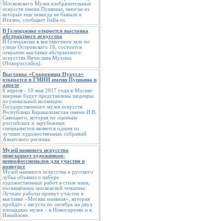
Московского Музея изобразительных
искусств имени Пушкина, многие из
которых еще никогда не бывали в
Италии, сообщает Italia-ru.
В Геленджике откроется выставка
абстрактного искусства
В Геленджике в выставочном зале по
улице Островского 16, состоится
открытие выставки абстрактного
искусства Вячеслава Мухина
(Новороссийск).
Выставка «Сокровища Нукуса»
откроется в ГМИИ имени Пушкина в
апреле
6 апреля - 10 мая 2017 года в Москве
впервые будут представлены шедевры
из уникальной коллекции
Государственного музея искусств
Республики Каракалпакстан имени И.В.
Савицкого, которая по оценкам
российских и зарубежных
специалистов является одним из
лучших художественных собраний
Азиатского региона.
Музей наивного искусства
приглашает художников-
непрофессионалов для участия в
конкурсе
Музей наивного искусства и русского
лубка объявил о наборе
художественных работ в стиле наив,
посвящённых московской тематике.
Лучшие работы примут участие в
выставке «Москва наивная», которая
пройдёт с августа по октябрь на двух
площадках музея – в Новогирееве и в
Измайлове.