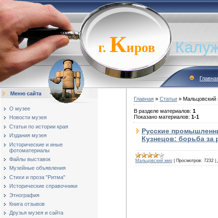
К
Калуж
г.
иров
Главна
Меню сайта
Главная
»
Статьи
» Мальцовский
О музее
В разделе материалов
:
1
Показано материалов
:
1-1
Новости музея
Статьи по истории края
Русские промышленник
Издания музея
Кузнецов: борьба за
Исторические и иные
фотоматериалы
Файлы выставок
Мальцовский мир
|
Просмотров:
7232
|
Музейные объявления
Стихи и проза "Ритма"
Исторические справочники
Этнография
Книга отзывов
Друзья музея и сайта