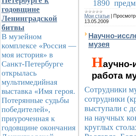
Петербурге к
1890
предм
годовщине
Мои статьи
|
Просмотр
Ленинградской
13.05.2009
битвы
Научно-иссл
В музейном
музея
комплексе «Россия —
моя история» в
Н
аучно-
Санкт-Петербурге
открылась
работа м
мультимедийная
Сотрудники му
выставка «Имя героя.
сотрудники (к
Потерянные судьбы
выступали с д
победителей»,
на научных ко
приуроченная к
круглых стола
годовщине окончания