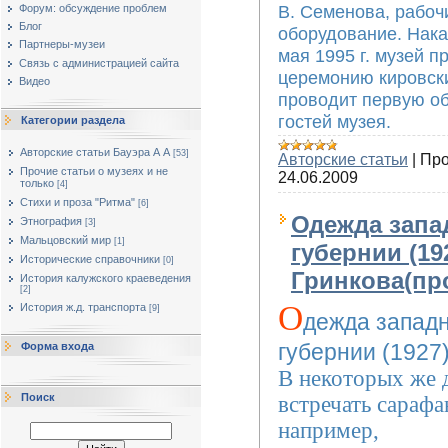
В. Семенова, рабоч
Форум: обсуждение проблем
Блог
оборудование. Нака
Партнеры-музеи
мая 1995 г. музей 
Cвязь с администрацией сайта
церемонию кировски
Видео
проводит первую о
гостей музея.
Категории раздела
Авторские статьи Бауэра А А
[53]
Авторские статьи
|
Про
Прочие статьи о музеях и не
24.06.2009
только
[4]
Стихи и проза "Ритма"
[6]
Одежда запа
Этнография
[3]
Мальцовский мир
[1]
губернии (192
Исторические справочники
[0]
Гринкова(пр
История калужского краеведения
[2]
О
История ж.д. транспорта
[9]
дежда западн
губернии (1927
Форма входа
В некоторых же 
Поиск
встречать сарафа
например,