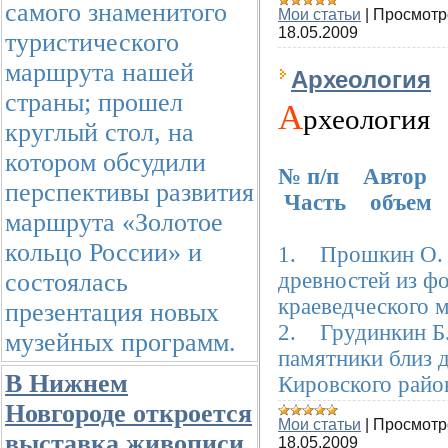
самого знаменитого
Мои статьи
|
Просмотр
18.05.2009
туристического
маршрута нашей
Археология
страны; прошел
А
рхеологи
круглый стол, на
котором обсудили
№ п/п Автор 
перспективы развития
Часть объем
маршрута «Золотое
кольцо России» и
1. Прошкин О. 
состоялась
древностей из ф
краеведческог
презентация новых
2. Грудинкин Б
музейных программ.
памятники близ 
В Нижнем
Кировског
Новгороде откроется
Мои статьи
|
Просмотр
выставка живописи
18.05.2009