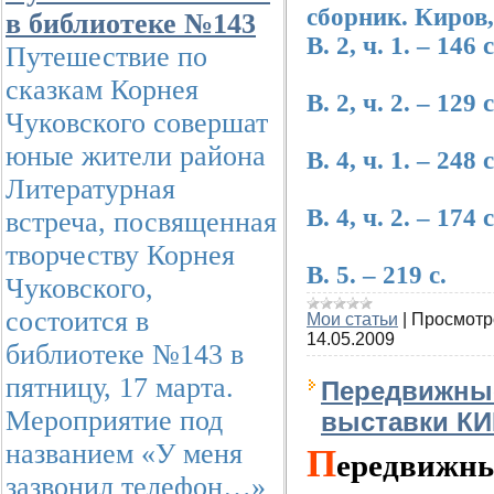
сборник. Киров,
в библиотеке №143
В. 2, ч. 1. – 146 с
Путешествие по
сказкам Корнея
В. 2, ч. 2. – 129 с
Чуковского совершат
юные жители района
В. 4, ч. 1. – 248 с
Литературная
В. 4, ч. 2. – 174 с
встреча, посвященная
творчеству Корнея
В. 5. – 219 с.
Чуковского,
состоится в
Мои статьи
|
Просмотр
14.05.2009
библиотеке №143 в
пятницу, 17 марта.
Передвижные
Мероприятие под
выставки К
названием «У меня
П
ередвижны
зазвонил телефон…»