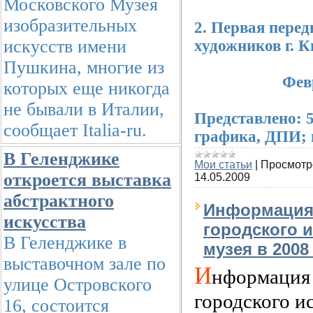
Московского Музея
изобразительных
2. Первая пере
искусств имени
художников г. К
Пушкина, многие из
Февраль 19
которых еще никогда
не бывали в Италии,
Представлено: 
сообщает Italia-ru.
графика, ДПИ;
В Геленджике
Мои статьи
|
Просмотр
откроется выставка
14.05.2009
абстрактного
Информация 
искусства
городского 
В Геленджике в
музея в 2008 
выставочном зале по
И
нформация 
улице Островского
городского и
16, состоится