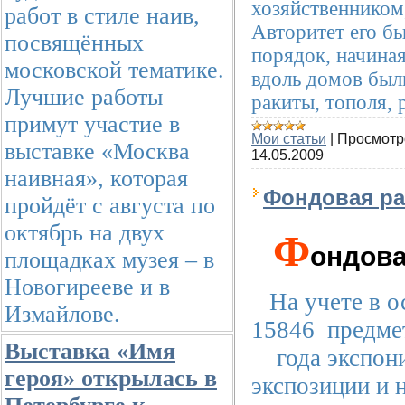
хозяйственником
работ в стиле наив,
Авторитет его б
посвящённых
порядок, начиная
московской тематике.
вдоль домов был
Лучшие работы
ракиты, тополя, 
примут участие в
Мои статьи
|
Просмотр
выставке «Москва
14.05.2009
наивная», которая
Фондовая ра
пройдёт с августа по
октябрь на двух
Ф
ондова
площадках музея – в
Новогирееве и в
На учете в 
Измайлове.
15846
предмет
Выставка «Имя
года экспон
героя» открылась в
экспозиции и 