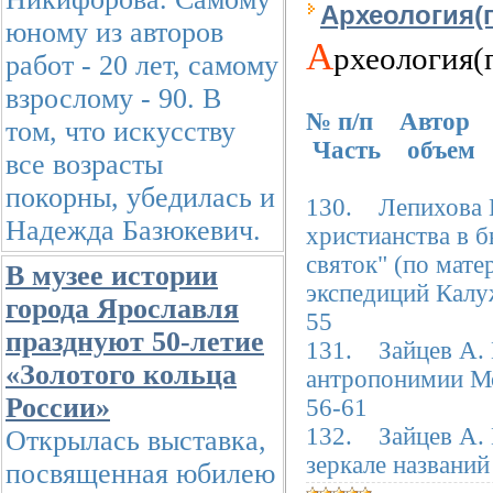
Археология(
юному из авторов
А
рхеология
работ - 20 лет, самому
взрослому - 90. В
№ п/п Автор 
том, что искусству
Часть объем
все возрасты
покорны, убедилась и
130. Лепихова 
Надежда Базюкевич.
христианства в 
святок" (по мат
В музее истории
экспедиций Ка
города Ярославля
55
празднуют 50-летие
131. Зайцев А. 
«Золотого кольца
антропонимии М
России»
56-61
132. Зайцев А.
Открылась выставка,
зеркале назван
посвященная юбилею