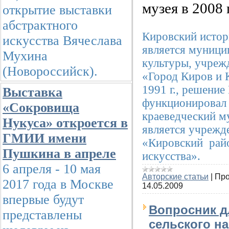
музея в 2008 
открытие выставки
абстрактного
Кировский истор
искусства Вячеслава
является муниц
Мухина
культуры, учре
(Новороссийск).
«Город Киров и 
1991 г., решение
Выставка
функционировал
«Сокровища
краеведческий м
Нукуса» откроется в
является учрежд
ГМИИ имени
«Кировский рай
Пушкина в апреле
искусства».
6 апреля - 10 мая
Авторские статьи
|
Про
2017 года в Москве
14.05.2009
впервые будут
Вопросник д
представлены
сельского н