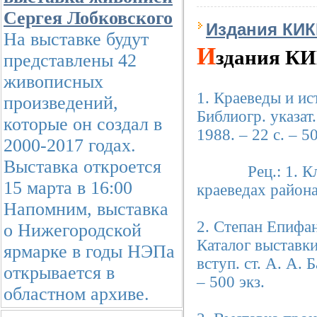
Сергея Лобковского
Издания КИ
На выставке будут
И
здания К
представлены 42
живописных
1. Краеведы и ис
произведений,
Библиогр. указат.
которые он создал в
1988. – 22 с. – 50
2000-2017 годах.
Выставка откроется
Рец.: 1. Кли
15 марта в 16:00
краеведах района 
Напомним, выставка
2. Степан Епифа
о Нижегородской
Каталог выставки
ярмарке в годы НЭПа
вступ. ст. А. А. Б
открывается в
– 500 экз.
областном архиве.