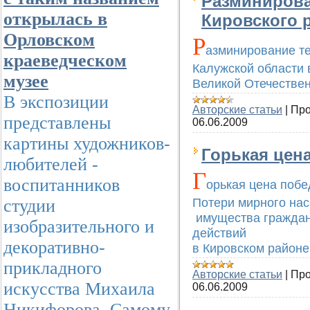
Разминирова
открылась в
Кировского 
Орловском
Р
азминирование те
краеведческом
Калужской области 
музее
Великой Отечествен
В экспозиции
Авторские статьи
|
Про
представлены
06.06.2009
картины художников-
Горькая цен
любителей -
Г
воспитанников
орькая цена побе
Потери мирного нас
студии
имущества граждан 
изобразительного и
действий
декоративно-
в Кировском районе 
прикладного
Авторские статьи
|
Про
искусства Михаила
06.06.2009
Никифорова. Самому