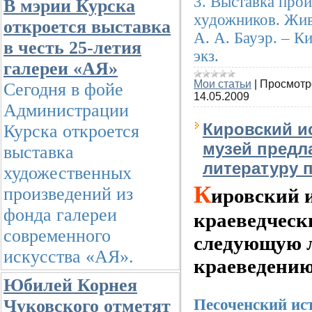
3. Выставка про
В мэрии Курска
художников. Живо
откроется выставка
А. А. Бауэр. – Ки
в честь 25-летия
экз.
галереи «АЯ»
Мои статьи
|
Просмотр
Сегодня в фойе
14.05.2009
Администрации
Кировский и
Курска откроется
музей предл
выставка
литературу 
художественных
К
произведений из
ировский 
фонда галереи
краеведческ
современного
следующую л
искусства «АЯ».
краеведению
Юбилей Корнея
Чуковского отметят
Песоченский ис