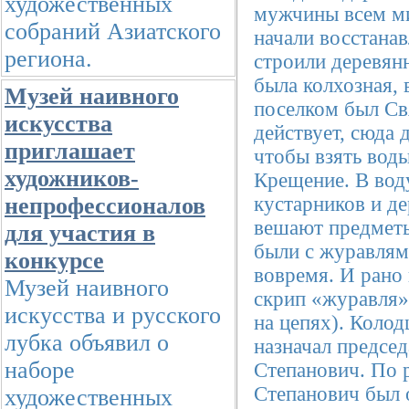
художественных
мужчины всем ми
собраний Азиатского
начали восстанав
региона.
строили деревянн
была колхозная, 
Музей наивного
поселком был Свя
искусства
действует, сюда 
приглашает
чтобы взять воды
художников-
Крещение. В вод
непрофессионалов
кустарников и де
вешают предмет
для участия в
были с журавлям
конкурсе
вовремя. И рано
Музей наивного
скрип «журавля» 
искусства и русского
на цепях). Колод
лубка объявил о
назначал предсе
наборе
Степанович. По 
Степанович был
художественных