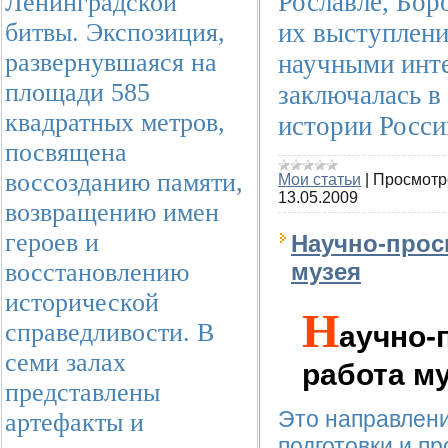
Рославле, Бор
Ленинградской
их выступлени
битвы. Экспозиция,
развернувшаяся на
научными инте
площади 585
заключалась в
квадратных метров,
истории Росси
посвящена
воссозданию памяти,
Мои статьи
|
Просмотр
13.05.2009
возвращению имен
героев и
Научно-прос
восстановлению
музея
исторической
Н
справедливости. В
аучно-
семи залах
работа му
представлены
Это направлени
артефакты и
подготовки и п