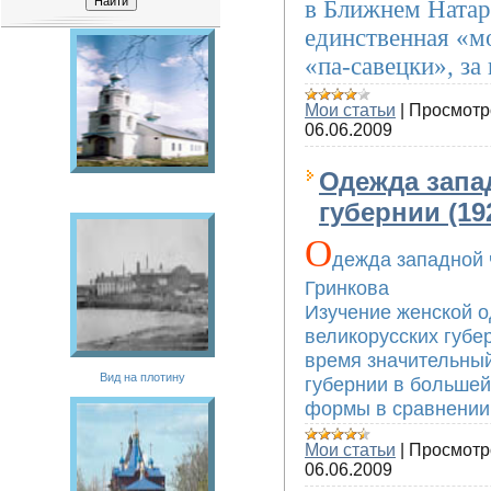
в Ближнем Натар
единственная «м
«па-савецки», за
Мои статьи
|
Просмотр
06.06.2009
Одежда запа
губернии (19
О
дежда западной ч
Гринкова
Изучение женской 
великорусских губе
время значительный 
Вид на плотину
губернии в большей
формы в сравнении
Мои статьи
|
Просмотр
06.06.2009