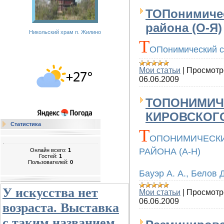
ТОПонимичес
района (О-Я)
Никольский храм п. Жилино
Т
ОПонимический с
Мои статьи
|
Просмотр
06.06.2009
ТОПОНИМИЧ
КИРОВСКОГО
Статистика
Т
ОПОНИМИЧЕСКИ
РАЙОНА (А-Н)
Онлайн всего:
1
Гостей:
1
Пользователей:
0
Бауэр А. А., Белов Д
У искусства нет
Мои статьи
|
Просмотр
06.06.2009
возраста. Выставка
с таким названием