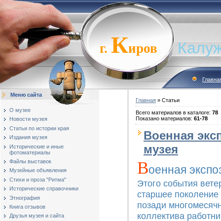
К
Калуж
г.
иров
Главна
Меню сайта
Главная
»
Статьи
О музее
Всего материалов в каталоге
:
78
Показано материалов
:
61-78
Новости музея
Статьи по истории края
Военная экс
Издания музея
музея
Исторические и иные
фотоматериалы
В
Файлы выставок
оенная экспо
Музейные объявления
Стихи и проза "Ритма"
Этого события вете
Исторические справочники
старшее поколение 
Этнография
позади многомесяч
Книга отзывов
коллектива работни
Друзья музея и сайта