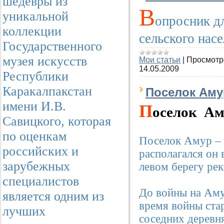
шедевры из
В
уникальной
опросник д
коллекции
сельского нас
Государственного
музея искусств
Мои статьи
|
Просмотр
14.05.2009
Республики
Каракалпакстан
Поселок Аму
имени И.В.
П
оселок Ам
Савицкого, которая
по оценкам
Поселок Амур –
российских и
располагался он 
зарубежных
левом берегу рек
специалистов
До войны на Аму
является одним из
время войны ста
лучших
соседних деревн