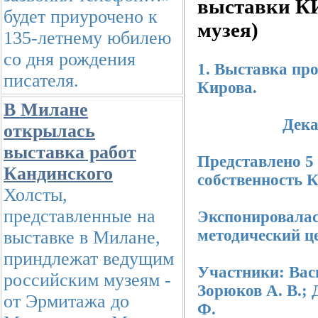
выставки К
будет приурочено к
музея)
135-летнему юбилею
со дня рождения
1. Выставка про
писателя.
Кирова.
В Милане
Декабрь 19
открылась
выставка работ
Представлено 5
Кандинского
собственность
Холсты,
представленные на
Экспонировалась
методический ц
выставке в Милане,
приндлежат ведущим
Участники: Васи
российским музеям -
Зорюков А. В.; 
от Эрмитажа до
Ф.