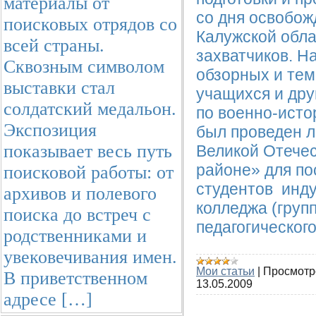
материалы от
со дня освобож
поисковых отрядов со
Калужской обла
всей страны.
захватчиков. Н
Сквозным символом
обзорных и тем
выставки стал
учащихся и дру
солдатский медальон.
по военно-исто
Экспозиция
был проведен л
показывает весь путь
Великой Отече
районе» для по
поисковой работы: от
студентов
инду
архивов и полевого
колледжа (групп
поиска до встреч с
педагогического
родственниками и
увековечивания имен.
Мои статьи
|
Просмотр
В приветственном
13.05.2009
адресе […]